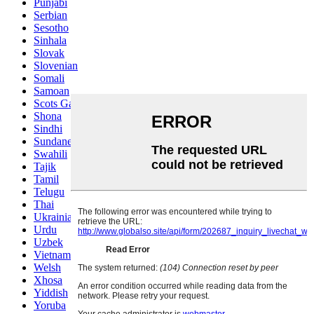
Punjabi
Serbian
Sesotho
Sinhala
Slovak
Slovenian
Somali
Samoan
Scots Gaelic
Shona
Sindhi
Sundanese
Swahili
Tajik
Tamil
Telugu
Thai
Ukrainian
Urdu
Uzbek
Vietnamese
Welsh
Xhosa
Yiddish
Yoruba