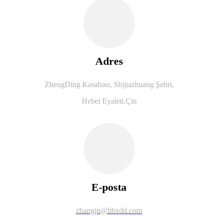
Adres
ZhengDing Kasabası, Shijiazhuang Şehri,
Hebei Eyaleti.Çin
E-posta
zhangjn@hbxdd.com