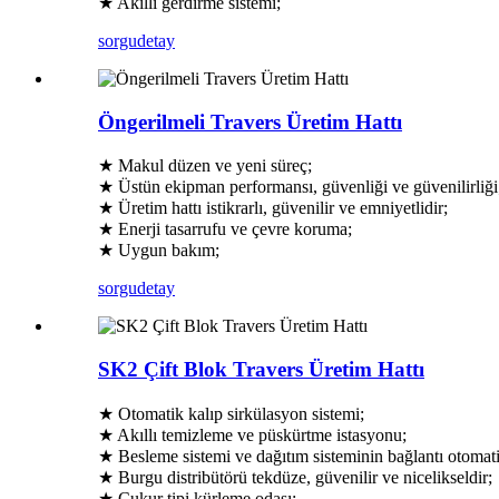
★ Akıllı gerdirme sistemi;
sorgu
detay
Öngerilmeli Travers Üretim Hattı
★ Makul düzen ve yeni süreç;
★ Üstün ekipman performansı, güvenliği ve güvenilirliği
★ Üretim hattı istikrarlı, güvenilir ve emniyetlidir;
★ Enerji tasarrufu ve çevre koruma;
★ Uygun bakım;
sorgu
detay
SK2 Çift Blok Travers Üretim Hattı
★ Otomatik kalıp sirkülasyon sistemi;
★ Akıllı temizleme ve püskürtme istasyonu;
★ Besleme sistemi ve dağıtım sisteminin bağlantı otomati
★ Burgu distribütörü tekdüze, güvenilir ve nicelikseldir;
★ Çukur tipi kürleme odası;