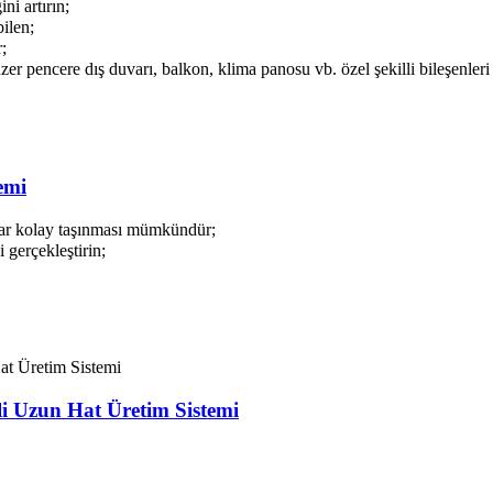
ni artırın;
ilen;
;
er pencere dış duvarı, balkon, klima panosu vb. özel şekilli bileşenleri 
emi
ar kolay taşınması mümkündür;
 gerçekleştirin;
li Uzun Hat Üretim Sistemi