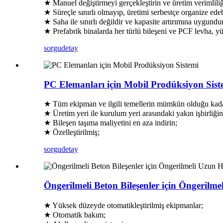
★ Manuel değiştirmeyi gerçekleştirin ve üretim verimliliği
★ Süreçle sınırlı olmayıp, üretimi serbestçe organize edeb
★ Saha ile sınırlı değildir ve kapasite artırımına uygundur
★ Prefabrik binalarda her türlü bileşeni ve PCF levha, yüz
sorgu
detay
PC Elemanları için Mobil Prodüksiyon Sist
★ Tüm ekipman ve ilgili temellerin mümkün olduğu kad
★ Üretim yeri ile kurulum yeri arasındaki yakın işbirliğini
★ Bileşen taşıma maliyetini en aza indirin;
★ Özelleştirilmiş;
sorgu
detay
Öngerilmeli Beton Bileşenler için Öngerilme
★ Yüksek düzeyde otomatikleştirilmiş ekipmanlar;
★ Otomatik bakım;