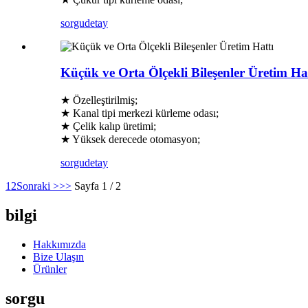
sorgu
detay
Küçük ve Orta Ölçekli Bileşenler Üretim Ha
★ Özelleştirilmiş;
★ Kanal tipi merkezi kürleme odası;
★ Çelik kalıp üretimi;
★ Yüksek derecede otomasyon;
sorgu
detay
1
2
Sonraki >
>>
Sayfa 1 / 2
bilgi
Hakkımızda
Bize Ulaşın
Ürünler
sorgu