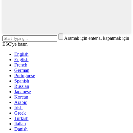
Aramak için enter'a, kapatmak için
ESC'ye basın
English
English
French
German
Portuguese
Spanish
Russian
Japanese
Korean
Arabic
Irish
Greek
Turkish
Italian
Danish