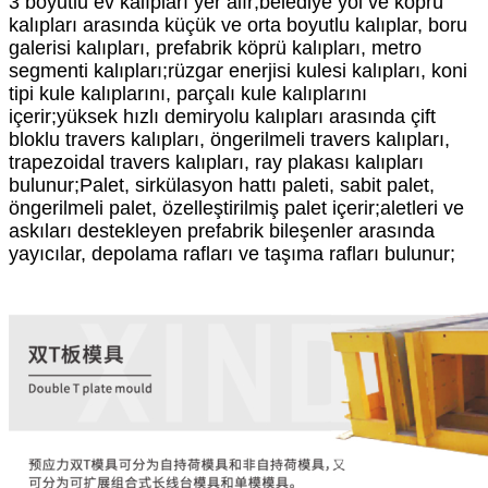
3 boyutlu ev kalıpları yer alır;belediye yol ve köprü
kalıpları arasında küçük ve orta boyutlu kalıplar, boru
galerisi kalıpları, prefabrik köprü kalıpları, metro
segmenti kalıpları;rüzgar enerjisi kulesi kalıpları, koni
tipi kule kalıplarını, parçalı kule kalıplarını
içerir;yüksek hızlı demiryolu kalıpları arasında çift
bloklu travers kalıpları, öngerilmeli travers kalıpları,
trapezoidal travers kalıpları, ray plakası kalıpları
bulunur;Palet, sirkülasyon hattı paleti, sabit palet,
öngerilmeli palet, özelleştirilmiş palet içerir;aletleri ve
askıları destekleyen prefabrik bileşenler arasında
yayıcılar, depolama rafları ve taşıma rafları bulunur;